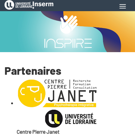
Aller
Toggl
au
navig
contenu
principal
Partenaires
Centre Pierre Janet