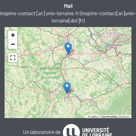
Mail
Inspiire-contact
[at]
univ-lorraine.fr
(Inspiire-contact[at]univ-
lorraine[dot]fr)
+
−
Leaflet
|
©
OpenStreetMap
contributors
Un laboratoire de