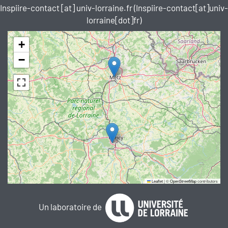
Inspiire-contact
[at]
univ-lorraine.fr
(Inspiire-contact[at]univ-
lorraine[dot]fr)
+
−
Leaflet
|
©
OpenStreetMap
contributors
Un laboratoire de