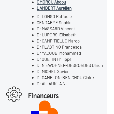
OMOROU Abdou
LAMBERT Aurélien
Dr LONGO Raffaele
GENDARME Sophie
Dr MASSARD Vincent
Dr LUPORSI Elisabeth
Dr CAMPITIELLO Marco
Dr PLASTINO Francesca
Dr YACOUBI Mohammed
Dr QUETIN Philippe
Dr NIEWÖHNER-DESBORDES Ulrich
Dr MICHEL Xavier
Dr GAMELON-BENICHOU Claire
Dr AL-AUKLA N.
Financeurs