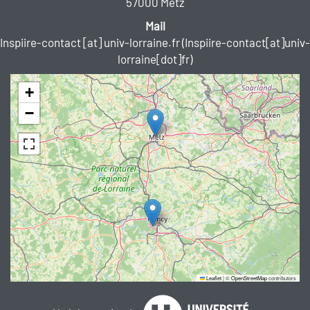
57000 Metz
Mail
Inspiire-contact
[at]
univ-lorraine.fr
(Inspiire-contact[at]univ-
lorraine[dot]fr)
+
−
Leaflet
|
©
OpenStreetMap
contributors